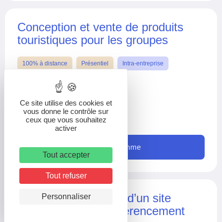
Conception et vente de produits
touristiques pour les groupes
100% à distance
Présentiel
Intra-entreprise
Inter-entreprise
Ce site utilise des cookies et
2 Jours
vous donne le contrôle sur
700 € / pers
ceux que vous souhaitez
activer
Voir le programme
Tout accepter
Tout refuser
Améliorer la visibilité d’un site
Personnaliser
internet grâce au référencement