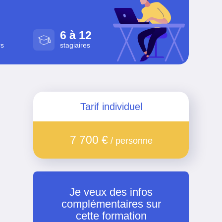
6 à 12
rs
stagiaires
Tarif individuel
7 700 €
/ personne
Je veux des infos
complémentaires sur
cette formation