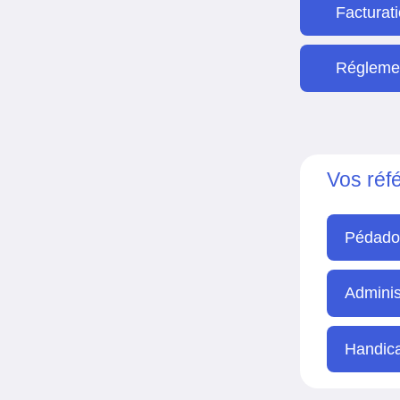
Facturat
Réglemen
Vos réf
Pédado
Administ
Handic