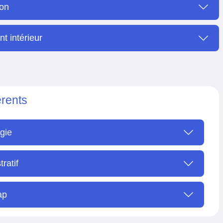
ion
t intérieur
érents
gie
ratif
ap