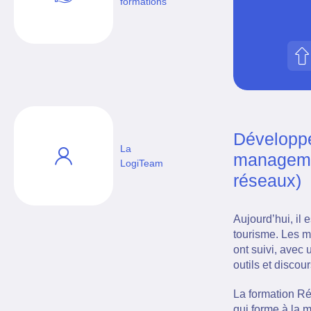
formations
Développe
La
managemen
LogiTeam
réseaux)
Aujourd’hui, il
tourisme. Les m
ont suivi, avec
outils et discour
La formation Réf
qui forme à la 