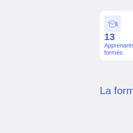
13
Apprenant
formés
La form