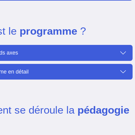
st le
programme
?
ds axes
e en détail
t se déroule la
pédagogie