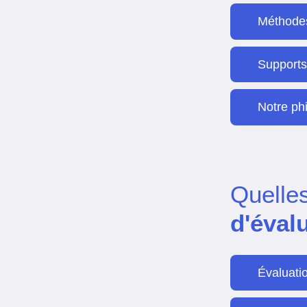
Méthode
Support
Notre ph
Quelle
d'éval
Évaluati