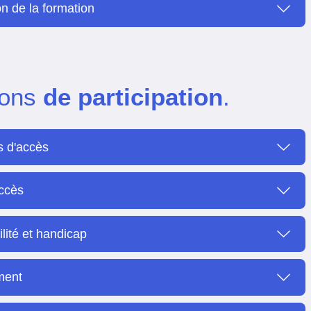
n de la formation
ions
de participation
.
s d'accès
accès
lité et handicap
ment