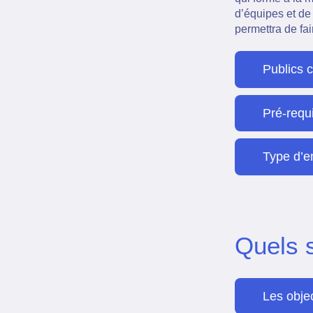
d’équipes et de
permettra de fai
Publics 
Pré-requ
Type d’e
Quels 
Les obje