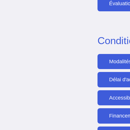
Évaluatio
Condit
Modalité
Délai d'
Accessibi
Finance