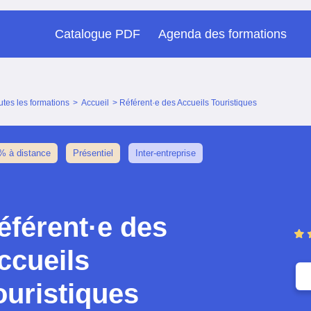
Catalogue PDF
Agenda des formations
utes les formations
>
Accueil
> Référent·e des Accueils Touristiques
% à distance
Présentiel
Inter-entreprise
éférent·e des
ccueils
ouristiques