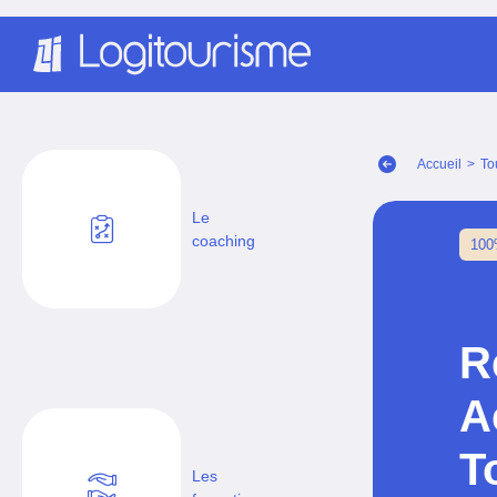
Panneau de gestion des cookies
Accueil
>
To
Le
coaching
100
R
A
T
Les