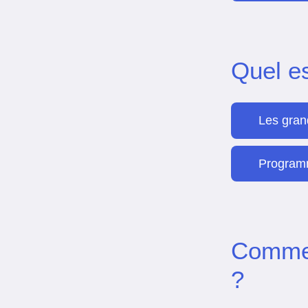
Quel e
Les gran
Programm
Commen
?