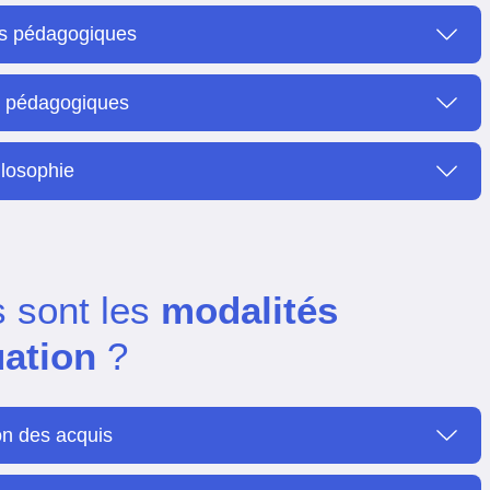
s pédagogiques
s pédagogiques
ilosophie
s sont les
modalités
uation
?
on des acquis