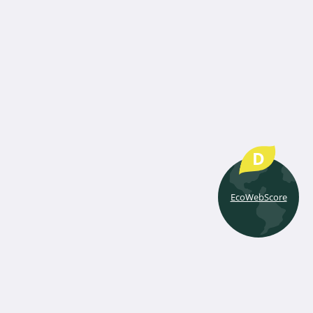
D
EcoWebScore