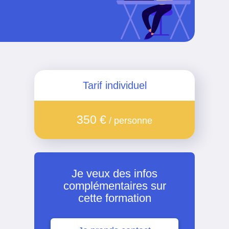
Tarif individuel
350 €
/ personne
Je veux des infos
complémentaires sur
cette formation