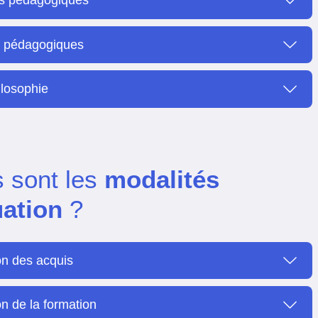
s pédagogiques
s pédagogiques
ilosophie
s sont les
modalités
uation
?
on des acquis
n de la formation