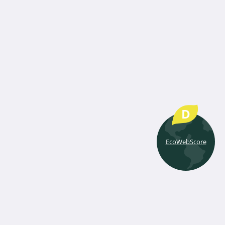
D
EcoWebScore