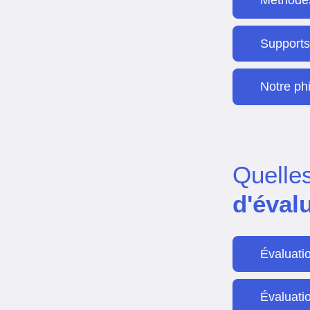
Méthode
Support
Notre ph
Quelle
d'éval
Évaluati
Évaluatio