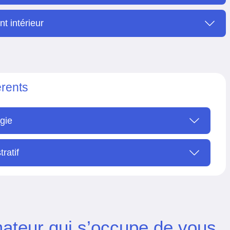
t intérieur
érents
gie
ratif
mateur qui s’occupe de vous