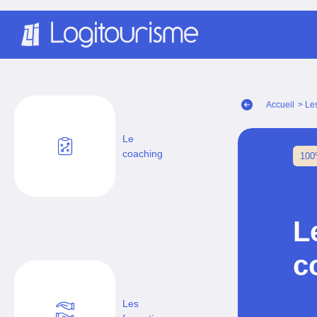
Panneau de gestion des cookies
Accueil
> Le
Le
coaching
100
L
c
Les