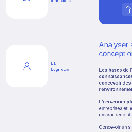
formations
Analyser e
concepti
La
LogiTeam
Les bases de l
connaissances 
concevoir des 
l’environnemen
L’éco-concept
entreprises et 
environnementa
Concevoir un si