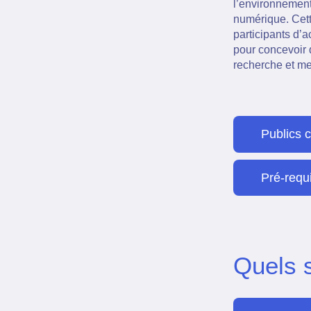
l’environnement
numérique. Cett
participants d’
pour concevoir 
recherche et me
Publics 
Pré-requ
Quels 