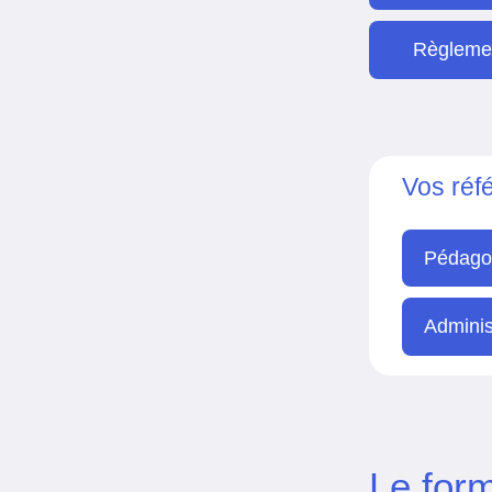
Règlemen
Vos réf
Pédago
Administ
Le for