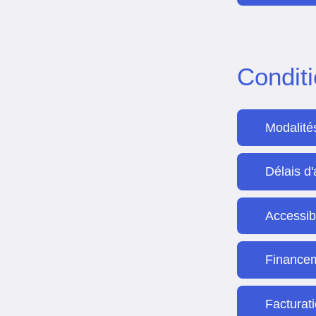
Condit
Modalité
Délais d
Accessib
Finance
Facturat