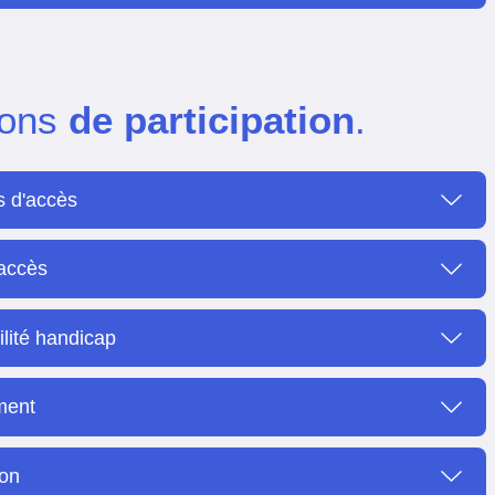
ions
de participation
.
s d'accès
'accès
ilité handicap
ment
ion