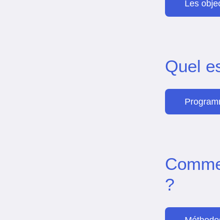
Les obje
Quel e
Programm
Commen
?