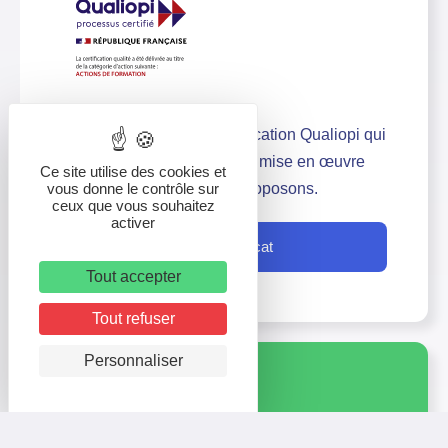
Nos formations ont la certification Qualiopi qui
atteste de la qualité et de la mise en œuvre
Ce site utilise des cookies et
vous donne le contrôle sur
des formations que nous proposons.
ceux que vous souhaitez
activer
Voir le certificat
Tout accepter
Tout refuser
Personnaliser