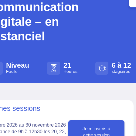
ommunication
igitale – en
istanciel
Niveau
21
6 à 12
Facile
Heures
stagiaires
nes sessions
bre 2026
au 30 novembre 2026
Je m'inscris à
stance de 9h à 12h30 les 20, 23,
cette session