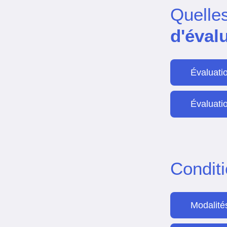
Quelle
d'éval
Évaluati
Évaluatio
Condit
Modalité