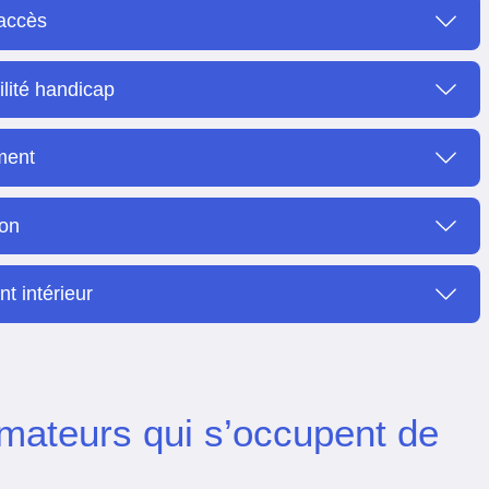
'accès
ilité handicap
ment
ion
t intérieur
rmateurs qui s’occupent de