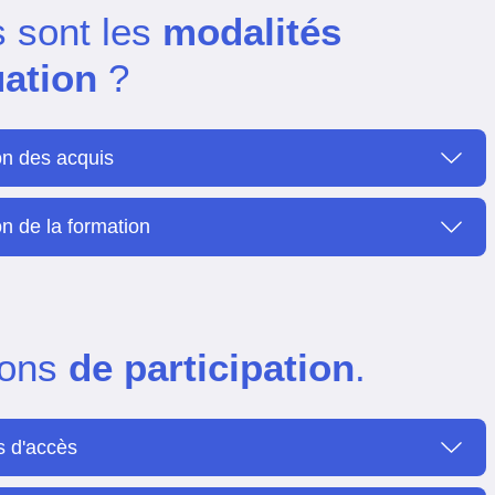
s sont les
modalités
uation
?
on des acquis
n de la formation
ions
de participation
.
s d'accès