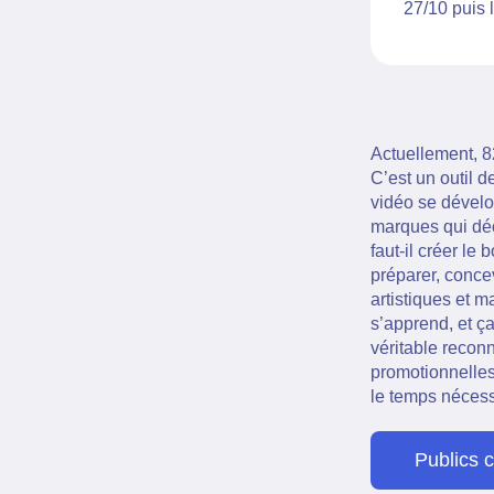
27/10 puis 
Actuellement, 82
C’est un outil 
vidéo se dével
marques qui déc
faut-il créer le 
préparer, concev
artistiques et m
s’apprend, et ç
véritable reconn
promotionnelles
le temps nécess
Publics 