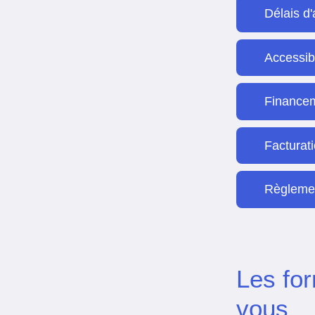
Délais d
Accessib
Finance
Facturat
Règlemen
Les fo
vous