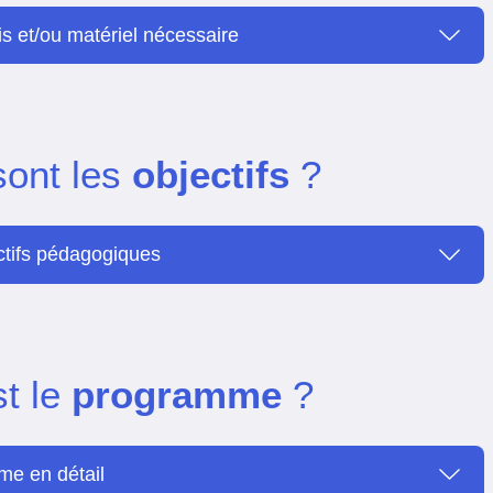
is et/ou matériel nécessaire
sont les
objectifs
?
ctifs pédagogiques
st le
programme
?
e en détail