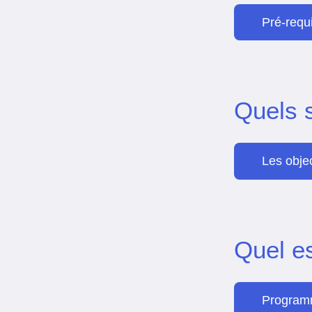
Pré-requ
Quels 
Les obje
Quel e
Programm