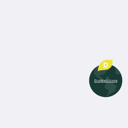
D
EcoWebScore