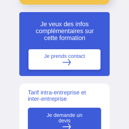
Je veux des infos
complémentaires sur
cette formation
Je prends contact
Tarif intra-entreprise et
inter-entreprise
Je demande un
devis