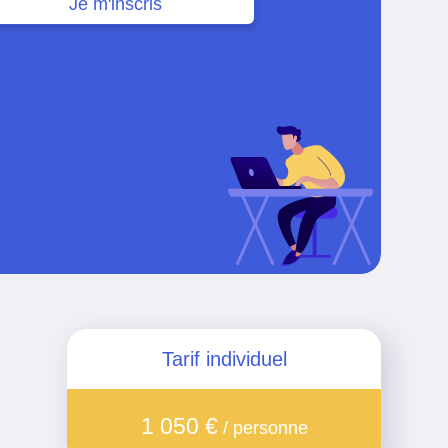
Je m'inscris
Tarif individuel
1 050 €
/ personne