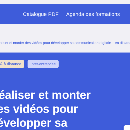
Catalogue PDF
Agenda des formations
aliser et monter des vidéos pour développer sa communication digitale – en distan
% à distance
Inter-entreprise
éaliser et monter
es vidéos pour
évelopper sa