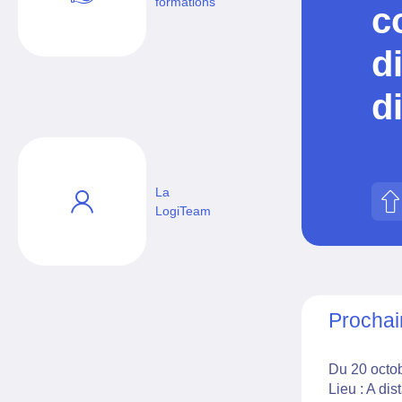
formations
c
d
d
La
LogiTeam
Prochai
Du 20 octo
Lieu : A di