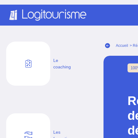
Panneau de gestion des cookies
Accueil
> Ré
Le
coaching
100
R
d
d
Les