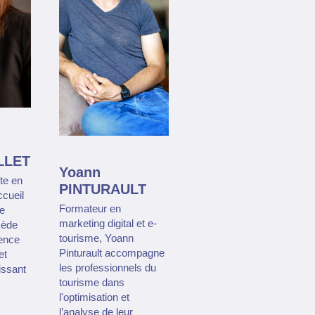
LLET
Yoann
te en
PINTURAULT
ccueil
Formateur en
ie
marketing digital et e-
sède
tourisme, Yoann
ence
Pinturault accompagne
et
les professionnels du
issant
tourisme dans
l'optimisation et
l’analyse de leur