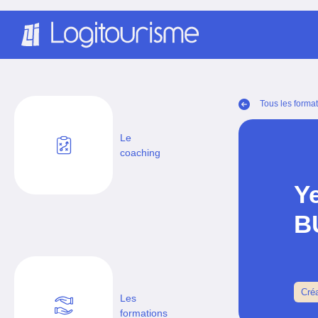
Panneau de gestion des cookies
Tous les forma
Le
coaching
Y
B
Cré
Les
formations