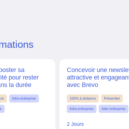
rmations
ooster sa
Concevoir une newslet
ité pour rester
attractive et engagean
ans la durée
avec Brevo
nce
Intra-entreprise
100% à distance
Présentiel
se
Intra-entreprise
Inter-entreprise
2 Jours