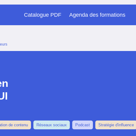
Catalogue PDF
Agenda des formations
teurs
en
UI
ation de contenu
Réseaux sociaux
Podcast
Stratégie d'influence