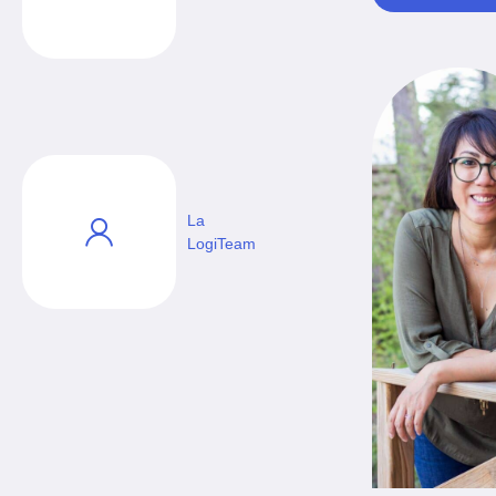
La
LogiTeam