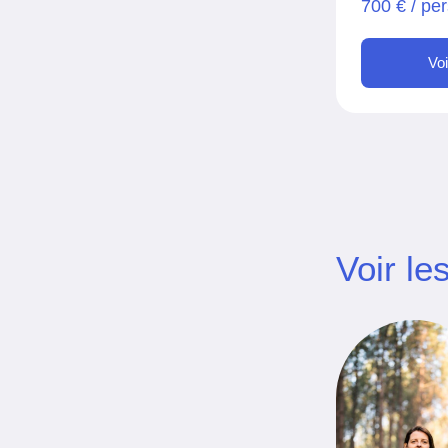
700 € / pe
Vo
Voir le