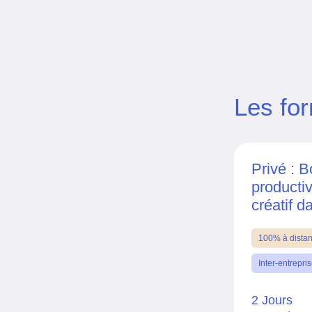
Les fo
Privé : B
productiv
créatif d
100% à dista
Inter-entrepri
2 Jours