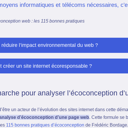
moyens informatiques et télécoms nécessaires, c’e
onception web : les 115 bonnes pratiques
 réduire l’impact environnemental du web ?
créer un site internet écoresponsable ?
arche pour analyser l’écoconception d
d’être un acteur de l’évolution des sites internet dans cette dé
’analyse d’écoconception d’une page web
. Cette formule se b
des
115 bonnes pratiques d’écoconception
de Frédéric Bordage. 