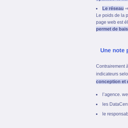
Le réseau
⇒ 
Le poids de la 
page web est él
permet de bai
Une note 
Contrairement à
indicateurs sel
conception et d
l’agence. we
les DataCent
le responsabl