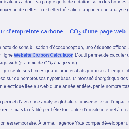
dicateurs a donc sa propre grille de notation selon les bonnes 
moyenne de celles-ci est effectuée afin d’apporter une analyse 
eur d’empreinte carbone – CO
d’une page web
2
a note de sensibilisation d’écoconception, une étiquette affiche
en ligne
Website Carbon Calculator
. L’outil permet de calculer
e page web (gramme de CO
/ page vue).
2
il présente ses limites quand aux résultats proposés. L’emprein
ose sur de nombreuses hypothèses. L’intensité énergétique des
 électrique liée au web d’une année entière, par le nombre t
n permet d’avoir une analyse globale et universelle sur l’impa
rrecte mais la réalité peut-être tout autre d’un site internet à un
tion est temporaire. À terme, l’agence Yata compte développer u