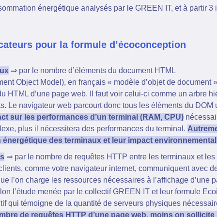
sommation énergétique analysés par le GREEN IT, et à partir 3 i
icateurs pour la formule d’écoconception
aux
⇒ par le nombre d’éléments du document HTML
t Object Model), en français « modèle d’objet de document »,
du HTML d’une page web. Il faut voir celui-ci comme un arbre h
ts. Le navigateur web parcourt donc tous les éléments du DOM u
ct sur les performances d’un terminal (RAM, CPU)
nécessair
xe, plus il nécessitera des performances du terminal.
Autremen
énergétique des terminaux et leur impact environnemental
rs
⇒ par le nombre de requêtes HTTP entre les terminaux et les
 clients, comme votre navigateur internet, communiquent avec de
que l’on charge les ressources nécessaires à l’affichage d’une p
elon l’étude menée par le collectif GREEN IT et leur formule Ec
if qui témoigne de la quantité de serveurs physiques nécessaire 
mbre de requêtes HTTP d’une page web, moins on sollicite