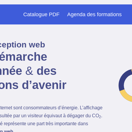
Catalogue PDF
Agenda des formations
eption web
émarche
nnée
&
des
ions d’avenir
internet sont consommateurs d’énergie. L’affichage
ultée par un visiteur équivaut à dégager du CO
.
2
sé représente une part très importante dans
on web
.