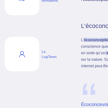
formations
L’écoconc
L’
écoconcepti
conscience qu
La
en sorte qu’un
s
LogiTeam
sur la nature. 
internet peut êt
“
Écoconcevoir