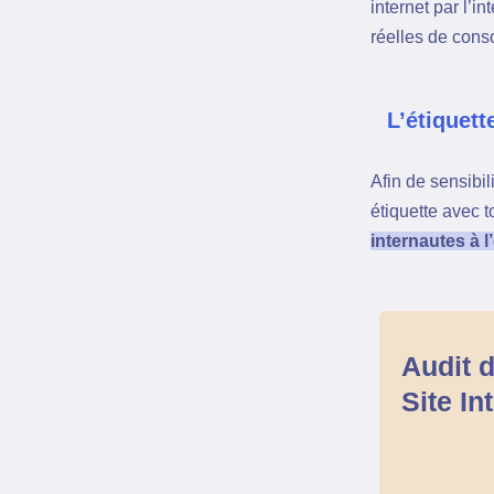
internet par l’i
réelles de conso
L’étiquett
Afin de sensibil
étiquette avec 
internautes à 
Audit d
Site In