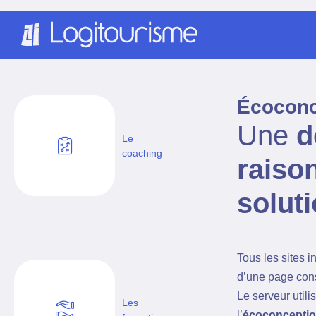
Panneau de gestion des cookies
Écoconc
Une
d
Le
coaching
raiso
solut
Tous les sites 
d’une page cons
Le serveur utili
Les
l’
écoconcepti