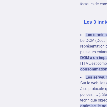
facteurs de con
Les 3 ind
Les termin
Le DOM (Documen
représentation 
plusieurs enfan
DOM a un impa
HTML est comple
consommation 
Les serveu
Sur le web, les
à ce protocole 
polices, … ). S
technique object
optimise le no