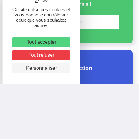
dégagé. Il a été réalisé par Yata !
Ce site utilise des cookies et
vous donne le contrôle sur
ceux que vous souhaitez
En savoir plus
activer
Tout accepter
Tout refuser
Nos agences de production
Personnaliser
Le groupe Logitourisme vous propose ses
agences pour la création de vos sites internet,
médias et print