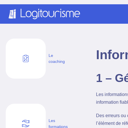
Panneau de gestion des cookies
Infor
Le
coaching
1 – G
Les information
information fiab
Des erreurs ou 
Les
l’élément de ré
formations