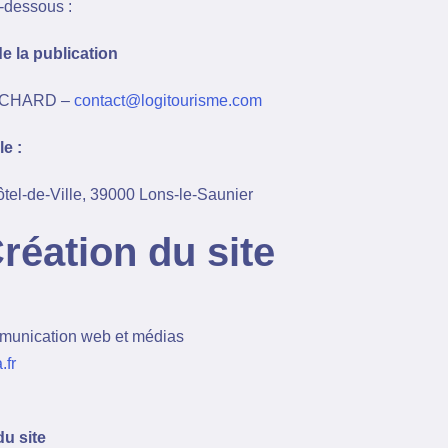
i-dessous :
 la publication
NCHARD –
contact@logitourisme.com
e :
ôtel-de-Ville, 39000 Lons-le-Saunier
réation du site
unication web et médias
.fr
u site