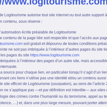
://www.logitourisme.co
 de Logitourisme autorise tout site internet ou tout autre support 
on contenu, sous réserve :
’autorisation écrite préalable de Logitourisme
de contenu de la page liée soit respectée et que l’accès aux page
itourisme.com
soit gratuit et dépourvu de toutes conditions préal
inte ne soit pas imbriquée à l’intérieur d’autres pages du site ti
 les pages du site
https://www.logitourisme.com
briquées à l’intérieur des pages d’un autre site, mais accessible
internaute.
 source pour chaque lien, en particulier lorsqu’il s’agit d’un li
tenant ces liens n’utilise pas une identité et/ou un contenu aus
e site officiel de Logitourisme (usurpation), au sens de l’articl
on ne s’applique pas —et par définition est interdite— aux sites 
ologie des crimes contre l’humanité ou du terrorisme, appel au t
violence, …) et, dans une plus large mesure, pouvant porter attei