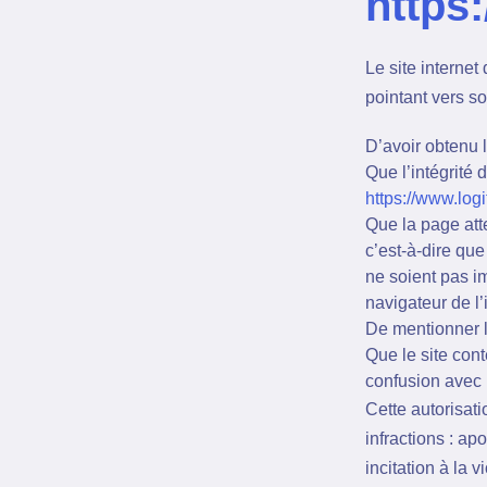
https
Le site internet
pointant vers s
D’avoir obtenu l
Que l’intégrité 
https://www.log
Que la page atte
c’est-à-dire que
ne soient pas im
navigateur de l’
De mentionner la
Que le site con
confusion avec l
Cette autorisati
infractions : ap
incitation à la 