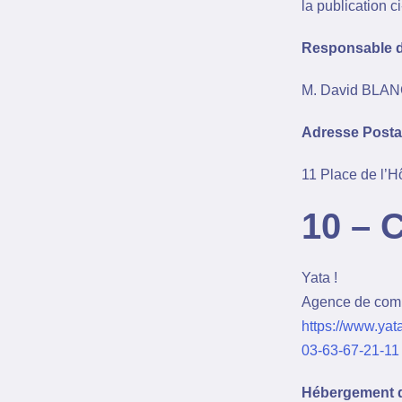
la publication c
Responsable de
M. David BLA
Adresse Postal
11 Place de l’H
10 – C
Yata !
Agence de comm
https://www.yata
03-63-67-21-11
Hébergement d