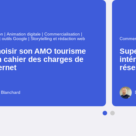
on
|
Animation digitale
|
Commercialisation
|
t outils Google
|
Storytelling et rédaction web
Commerc
hoisir son AMO tourisme
Supe
n cahier des charges de
inté
ernet
rése
 Blanchard