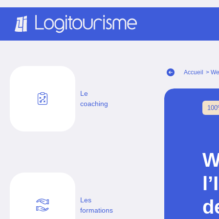
Panneau de gestion des cookies
Accueil
> Web
Le
coaching
100
W
l
d
Les
formations