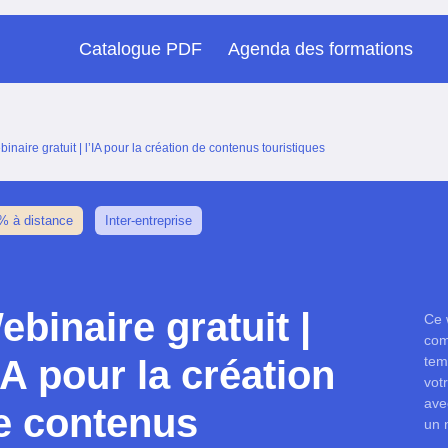
Catalogue PDF
Agenda des formations
inaire gratuit | l’IA pour la création de contenus touristiques
% à distance
Inter-entreprise
ebinaire gratuit |
Ce 
com
’IA pour la création
tem
vot
avec
e contenus
un 