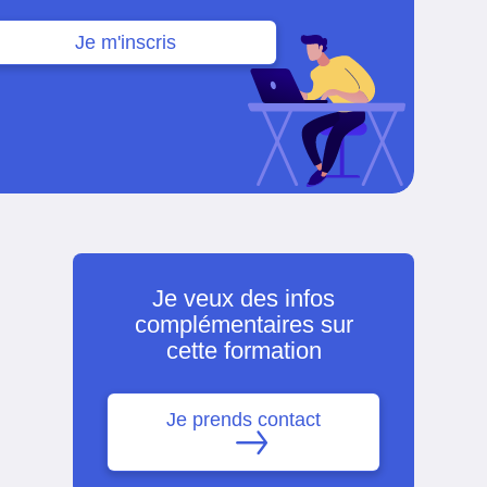
Je m'inscris
Je veux des infos
complémentaires sur
cette formation
Je prends contact