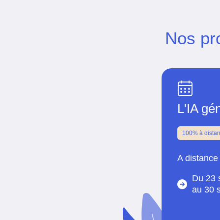
Nos pr
L'IA gé
100% à dista
A distance
Du 23 
au
30 