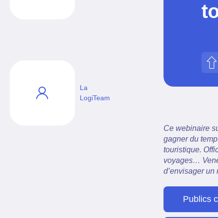
t
La
LogiTeam
Ce webinaire su
gagner du temps 
touristique. Of
voyages… Venez 
d’envisager un 
Publics 