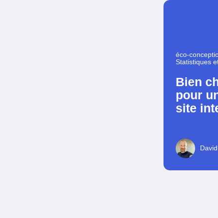
éco-concepti
Statistiques e
Bien c
pour u
site int
David