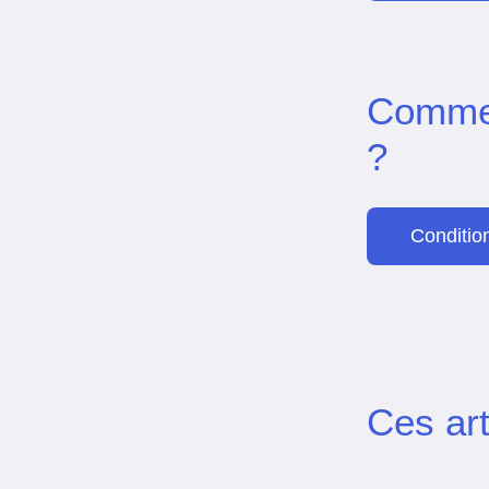
Commen
?
Condition
Ces art