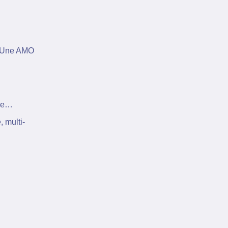
 Une AMO
age…
, multi-