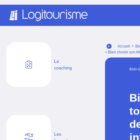
Panneau de gestion des cookies
Accueil
>
Bi
> Bien choisir son A
Le
coaching
éco-
B
t
d
in
Les