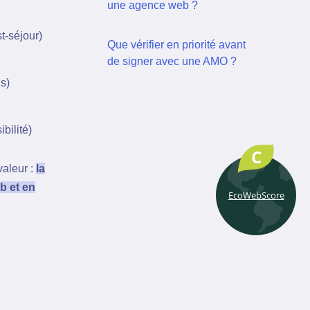
une agence web ?
st-séjour)
Que vérifier en priorité avant
de signer avec une AMO ?
s)
bilité)
C
valeur :
la
b et en
EcoWebScore