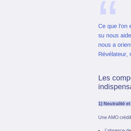
“
Ce que l’on 
su nous aide
nous a orien
Révélateur, 
Les compé
indispens
1) Neutralité e
Une AMO crédibl
l’absence de 