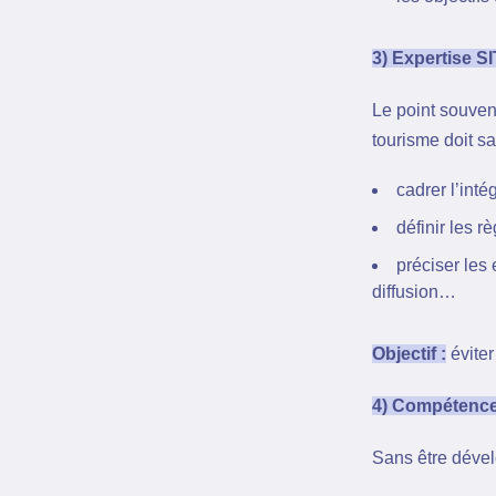
3) Expertise SIT
Le point souven
tourisme doit sa
cadrer l’inté
définir les 
préciser les
diffusion…
Objectif :
éviter
4) Compétence
Sans être déve