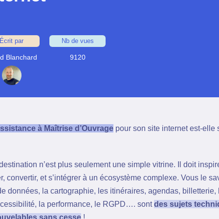
Écrit par
Nb de vues
d Blanchard
9120
ssistance à Maîtrise d’Ouvrage
pour son site internet est-elle
estination n’est plus seulement une simple vitrine. Il doit inspire
er, convertir, et s’intégrer à un écosystème complexe. Vous le sa
de données, la cartographie, les itinéraires, agendas, billetterie, 
accessibilité, la performance, le RGPD…. sont
des sujets techni
ouvelables sans cesse
!