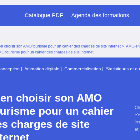
Catalogue PDF
Agenda des formations
en choisir son AMO tourisme pour un cahier des charges de site internet
>
AMO-site
MO tourisme pour un cahier des charges de site internet
conception
|
Animation digitale
|
Commercialisation
|
Statistiques et o
ien choisir son AMO
ourisme pour un cahier
Ch
c’
es charges de site
ir
et
ternet