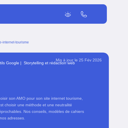
-internet-tourisme
Mis à jour le 25 Fév 2026
utils Google
|
Storytelling et rédaction web
oisir son AMO pour son site internet tourisme,
est choisir une méthode et une neutralité
réprochables. Nos conseils, modèles de cahiers
 nos adresses.