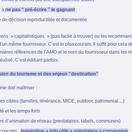
é à
ne pas “ pré-écrire ” le gagnant
 de décision reproductible et documentée
liens » capitalistiques » (pas facile à trouver) ou les recomman
un même fournisseur. C’est le plus courant. Il suffit pour cela d
rnières références de l’AMO et le nom du fournisseur dans les 
éalisé. C’est édifiant parfois.
on du tourisme et des enjeux “destination”
e doit maîtriser :
des cibles (familles, itinérance, MICE, outdoor, patrimonial…)
té et les temps forts
tes d’animation de réseau (prestataires, labels, communes)
 concrets :
inspiration + info utile + orientation + conversion