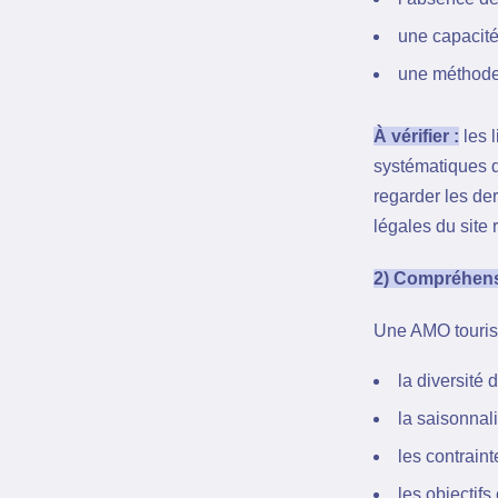
une capacit
une méthode
À vérifier :
les 
systématiques d’
regarder les de
légales du site r
2) Compréhensi
Une AMO tourism
la diversité 
la saisonnali
les contrain
les objectifs