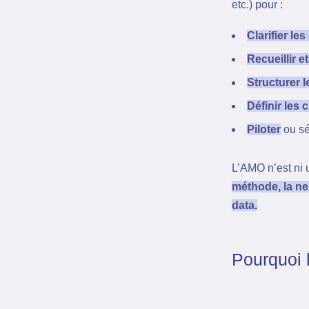
etc.) pour :
Clarifier les
Recueillir e
Structurer 
Définir les 
Piloter
ou séc
L’AMO n’est ni u
méthode, la neu
data.
Pourquoi 