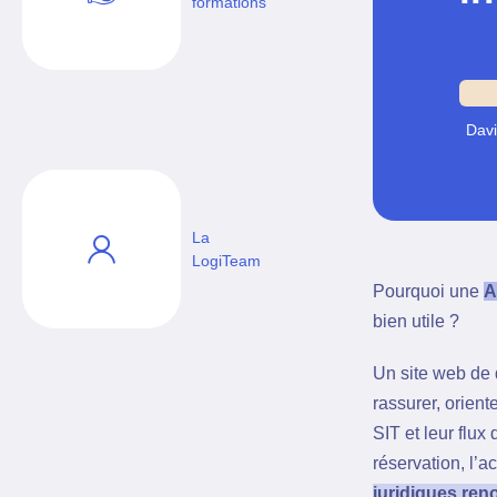
formations
Davi
La
LogiTeam
Pourquoi une
A
bien utile ?
Un site web de d
rassurer, orient
SIT et leur flux 
réservation, l’
juridiques ren