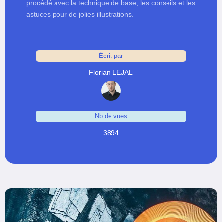
procédé avec la technique de base, les conseils et les
astuces pour de jolies illustrations.
Écrit par
Florian LEJAL
Nb de vues
3894