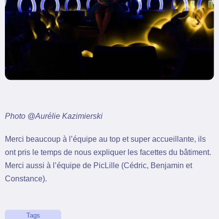
Photo @Aurélie Kazimierski
Merci beaucoup à l’équipe au top et super accueillante, ils
ont pris le temps de nous expliquer les facettes du bâtiment.
Merci aussi à l’équipe de PicLille (Cédric, Benjamin et
Constance).
Tags