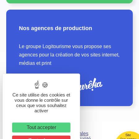
Nos agences de production
Le groupe Logitourisme vous propose ses
agences pour la création de vos sites internet,
médias et print
Ce site utilise des cookies et
vous donne le contrôle sur
ceux que vous souhaitez
activer
Tout accepter
Mentions légales
Site
Politique de confidentialité