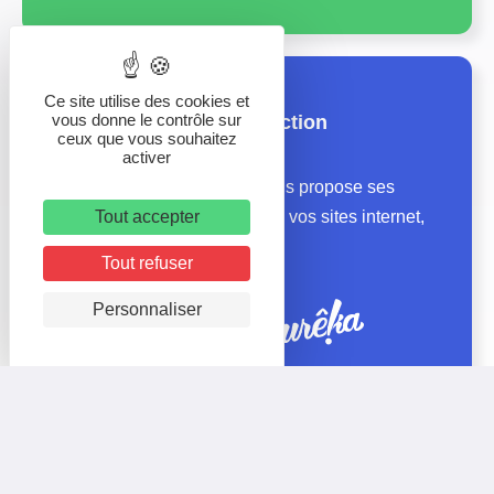
Ce site utilise des cookies et
vous donne le contrôle sur
Nos agences de production
ceux que vous souhaitez
activer
Le groupe Logitourisme vous propose ses
Tout accepter
agences pour la création de vos sites internet,
médias et print
Tout refuser
Personnaliser