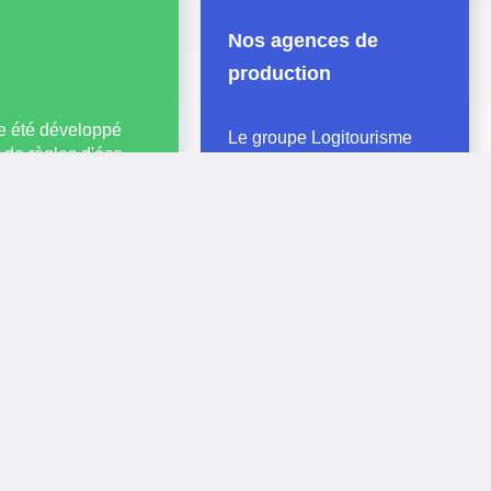
Nos agences de
production
me été développé
Le groupe Logitourisme
 de règles d'éco-
vous propose ses agences
e diminuer
pour la création de vos
age de ses
 Pour un trafic
sites internet, médias et
mental a ainsi été
print
 dégagé. Il a été
Site
éco-conçu