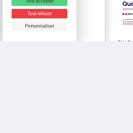
Tout accepter
Tout refuser
Logitourisme
Personnaliser
11, Place de l’Hôtel de Ville
39000 Lons-le-Saunier
Nos for
certifi
03 63 67 21 11
atteste
contact@logitourisme.com
mise e
format
Nous contacter
propos