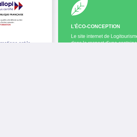
L’ÉCO-CONCEPTION
Le site internet de Logitouris
dans le respect d'une centaine
mations ont la
conception, permettant ainsi d
cation Qualiopi qui
l'énergie nécessaire à l'affich
 de la qualité et de la
ressources et de ses contenus.
n œuvre des
équivalent, l'impact environne
ions que nous
diminué par 3 en terme de CO2
réalisé par Yata !
ons.
En savoir plus
Voir le certificat