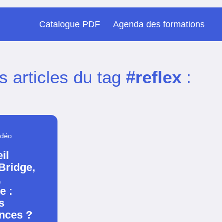
Catalogue PDF
Agenda des formations
s articles du tag
#reflex
:
idéo
il
Bridge,
,
e :
s
ences ?