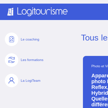
Panneau de gestion des cookies
Tous le
Le coaching
Les formations
Photo et V
Appare
photo 
La LogiTeam
Reflex
Hybrid
Quelle
différ